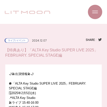
SHARE :
2024.12.07
ライブ/イベント
【特典あり】「ALTA Key Studio SUPER LIVE 2025」
FEBRUARY. SPECIAL STAGE編
🌙🎤出演情報🎤🌙
🪩「ALTA Key Studio SUPER LIVE 2025」FEBRUARY.
SPECIAL STAGE編
🗓️2025年2月5日(水)
📍ALTA Key Studio
🎤ライブ 15:40-16:00