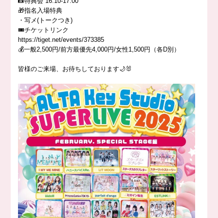
📸特典会 16:10-17:00
🎁指名入場特典
・写メ(トークつき)
🎟️チケットリンク
https://tiget.net/events/373385
💰一般2,500円/前方最優先4,000円/女性1,500円（各D別）
皆様のご来場、お待ちしております🌙🐰