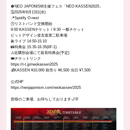
🪩NEO JAPONISM主催フェス「NEO KASSEN2025」
🗓️2025年8月13日(水)
📍Spotify O-nest
🕒リストバンド交換開始
9:00 KASSENチケット / 9:30 一般チケット
ピットデザイン道玄坂第二駐車場
🎤ライブ 14:50-15:10
📸特典会 15:35-16:35(6F-1)
⚠️近隣別会場にて延長特典会(予定)
🎟️チケットリンク
https://r-t.jp/neokassen2025
💰KASSEN ¥10,000 前売り ¥6,500 当日 ¥7,500
公式HP
https://neojaponism.com/neokassen/2025
皆様のご来場、お待ちしております🌙🐰