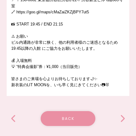
室
🔗 https://goo.gl/maps/cMaZaiZKZjBPY7ut5
📸 START 19:45 / END 21:15
⚠️ お願い
ビル内通路が非常に狭く、他の利用者様のご迷惑となるため
19:45以降の入館 にご協力をお願いいたします。
💰 入場無料
💡 “特典会撮影”券：¥1,000（当日販売）
皆さまのご来場を心よりお待ちしております🌙✨
新衣装のLIT MOONを、いち早く見にきてください📷🐰
BACK