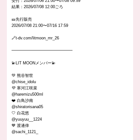
受付：2026/07/06 21:00〜07/08 09:59
結果：2026/07/08 12:00ごろ
🎫先行販売
2026/07/08 21:00〜07/16 17:59
🔗t-dv.com/litmoon_mr_26
━━━━━━━━━━━━━━━
💫LIT MOONメンバー💫
💚 熊谷智世
@chise_idolu
💜 寒河江咲菜
@haremizu500ml
❤️ 白鳥沙南
@shiratorisana05
🤍 白花悠
@yuuyuu__1224
💙 渡邊倖
@sachi_1121_