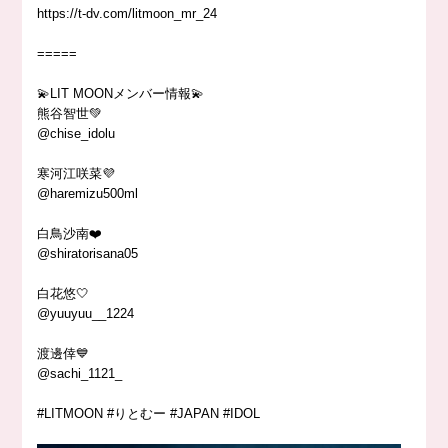
https://t-dv.com/litmoon_mr_24
=====
💫LIT MOONメンバー情報💫
熊谷智世💚
@chise_idolu
寒河江咲菜💜
@haremizu500ml
白鳥沙南❤️
@shiratorisana05
白花悠🤍
@yuuyuu__1224
渡邊倖💙
@sachi_1121_
#LITMOON #りとむー #JAPAN #IDOL