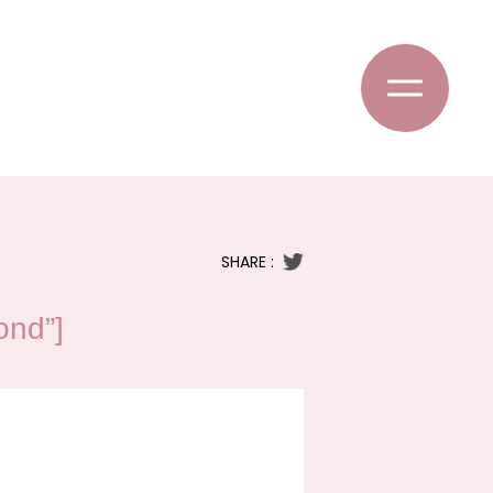
SHARE :
nd”]