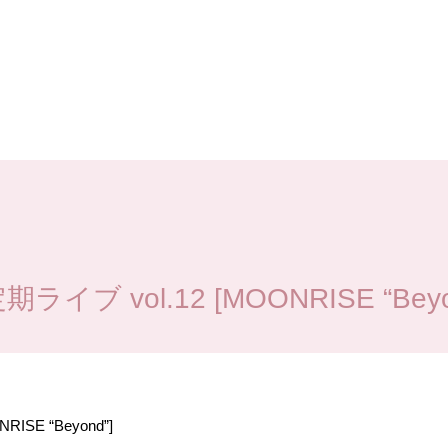
ライブ vol.12 [MOONRISE “Beyo
RISE “Beyond”]