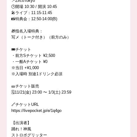
📍ZircoTokyo
🕒開場 10:30 / 開演 10:45
🎤ライブ：11:15-11:45
📸特典会：12:50-14:00(B)
🎁指名入場特典：
写メ（トーク付き）（前方のみ）
🎟️チケット
・前方Sチケット ¥2,500
・一般Aチケット ¥0
※当日 +¥1,000
※入場時 別途1ドリンク必須
🎫チケット販売
🗓️11/21(金) 23:00 〜 1/3(土) 23:59
🔗チケットURL
https://livepocket.jp/e/1q4go
【出演者】
踊れ！神風
ストロボグリッター