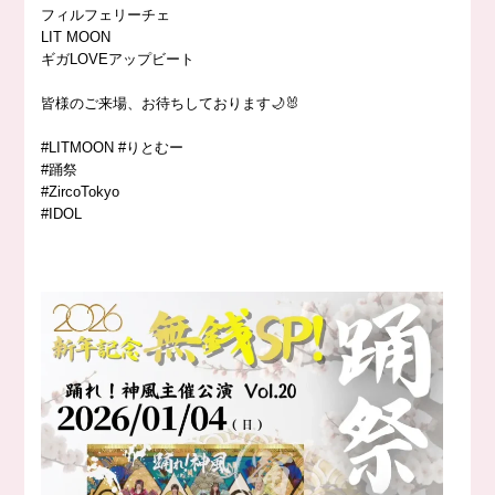
フィルフェリーチェ
LIT MOON
ギガLOVEアップビート
皆様のご来場、お待ちしております🌙🐰
#LITMOON #りとむー
#踊祭
#ZircoTokyo
#IDOL