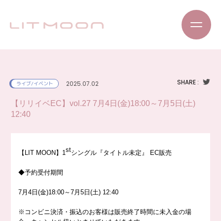
SHARE :
2025.07.02
ライブ/イベント
【リリイベEC】vol.27 7月4日(金)18:00～7月5日(土)
12:40
st
【
LIT MOON
】
1
シングル『タイトル未定』
EC
販売
◆
予約受付期間
7
月
4
日
(
金
)18:00
～
7
月
5
日
(
土
) 12:40
※
コンビニ決済・振込のお客様は販売終了時間に未入金の場