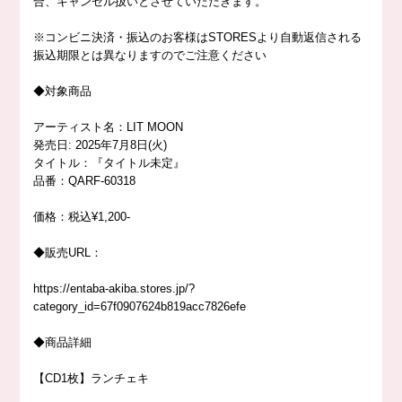
合、キャンセル扱いとさせていただきます。
※
コンビニ決済・振込のお客様は
STORES
より自動返信される
振込期限とは異なりますのでご注意ください
◆
対象商品
アーティスト名：
LIT MOON
発売日
: 2025
年
7
月
8
日
(
火
)
タイトル：『タイトル未定』
品番：
QARF-60318
価格：税込
¥1,200-
◆
販売
URL
：
https://entaba-akiba.stores.jp/?
category_id=67f0907624b819acc7826efe
◆
商品詳細
【
CD1
枚】ランチェキ