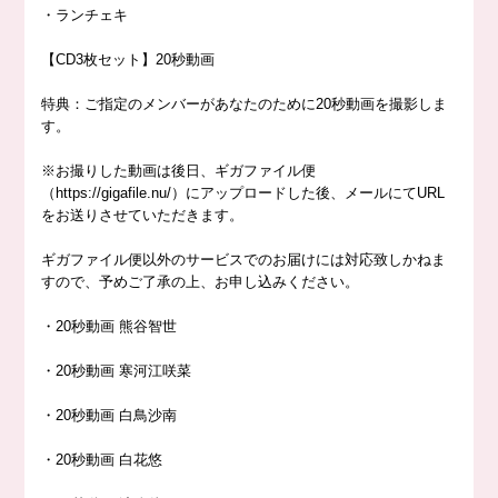
・ランチェキ
【
CD3
枚セット】
20
秒動画
特典：ご指定のメンバーがあなたのために
20
秒動画を撮影しま
す。
※
お撮りした動画は後日、ギガファイル便
（
https://gigafile.nu/
）にアップロードした後、メールにて
URL
をお送りさせていただきます。
ギガファイル便以外のサービスでのお届けには対応致しかねま
すので、予めご了承の上、お申し込みください。
・
20
秒動画 熊谷智世
・
20
秒動画 寒河江咲菜
・
20
秒動画 白鳥沙南
・
20
秒動画 白花悠