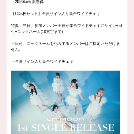
・
20
秒動画 渡邉倖
【
CD5
枚セット】全員サイン入り集合ワイドチェキ
特典：当日、参加メンバー全員が集合ワイドチェキにサイン
+
日
付
+
ニックネーム
(10
文字まで
)
※
日付、ニックネームを記入するメンバーはご指定いただけま
せん。
・全員サイン入り集合ワイドチェキ