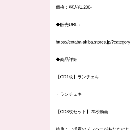
価格：税込
¥1,200-
◆
販売
URL
：
https://entaba-akiba.stores.jp/?categ
◆
商品詳細
【
CD1
枚】ランチェキ
・ランチェキ
【
CD3
枚セット】
20
秒動画
特典：ご指定のメンバーがあなたのた