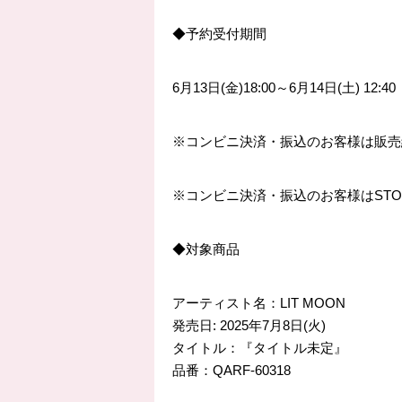
◆
予約受付期間
6
月
13
日
(
金
)18:00
～
6
月
14
日
(
土
) 12:40
※
コンビニ決済・振込のお客様は販売
※
コンビニ決済・振込のお客様は
STO
◆
対象商品
アーティスト名：
LIT MOON
発売日
: 2025
年
7
月
8
日
(
火
)
タイトル：『タイトル未定』
品番：
QARF-60318