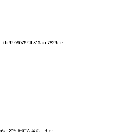
ory_id=67f0907624b819acc7826efe
めに
20
秒動画を撮影します。