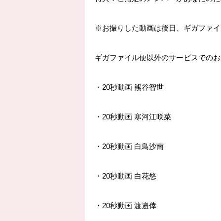
※
お撮りした動画は後日、ギガファイ
ギガファイル便以外のサービスでのお
・
20
秒動画 熊谷智世
・
20
秒動画 寒河江咲菜
・
20
秒動画 白鳥沙南
・
20
秒動画 白花悠
・
20
秒動画 渡邉倖