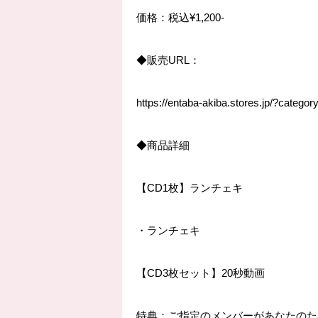
価格：税込
¥1,200-
◆
販売
URL
：
https://entaba-akiba.stores.jp/?categ
◆
商品詳細
【
CD1
枚】ランチェキ
・ランチェキ
【
CD3
枚セット】
20
秒動画
特典：ご指定のメンバーがあなたのた