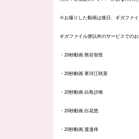
※
お撮りした動画は後日、ギガファイ
ギガファイル便以外のサービスでのお
・
20
秒動画 熊谷智世
・
20
秒動画 寒河江咲菜
・
20
秒動画 白鳥沙南
・
20
秒動画 白花悠
・
20
秒動画 渡邉倖