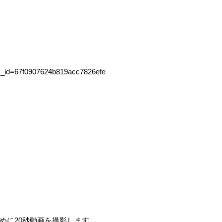
ory_id=67f0907624b819acc7826efe
めに
20
秒動画を撮影します。