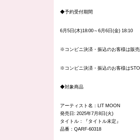
◆
予約受付期間
6
月
5
日
(
木
)18:00
～
6
月
6
日
(
金
) 18:10
※
コンビニ決済・振込のお客様は販売
※
コンビニ決済・振込のお客様は
STO
◆
対象商品
アーティスト名：
LIT MOON
発売日
: 2025
年
7
月
8
日
(
火
)
タイトル：『タイトル未定』
品番：
QARF-60318