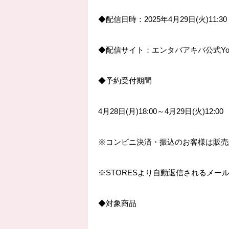
◆
配信日時：
2025
年
4
月
29
日
(
火
)11:30
◆
配信サイト：エンタバアキバ公式
Y
◆
予約受付期間
4
月
28
日
(
月
)18:00
～
4
月
29
日
(
火
)12:00
※
コンビニ決済・振込のお客様は販売
※STORES
より自動返信されるメー
◆
対象商品