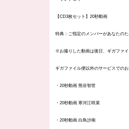
【
CD3
枚セット】
20
秒動画
特典：ご指定のメンバーがあなたのた
※
お撮りした動画は後日、ギガファイ
ギガファイル便以外のサービスでのお
・
20
秒動画 熊谷智世
・
20
秒動画 寒河江咲菜
・
20
秒動画 白鳥沙南