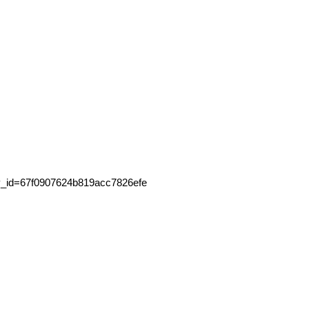
ory_id=67f0907624b819acc7826efe