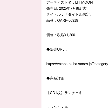
アーティスト名：
LIT MOON
発売日
: 2025
年
7
月
8
日
(
火
)
タイトル：『タイトル未定』
品番：
QARF-60318
価格：税込
¥1,200-
◆
販売
URL
：
https://entaba-akiba.stores.jp/?categ
◆
商品詳細
【
CD1
枚】ランチェキ
・ランチェキ