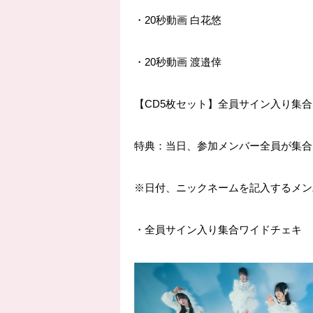
・
20
秒動画 白花悠
・
20
秒動画 渡邉倖
【
CD5
枚セット】全員サイン入り集合
特典：当日、参加メンバー全員が集合
※
日付、ニックネームを記入するメン
・全員サイン入り集合ワイドチェキ