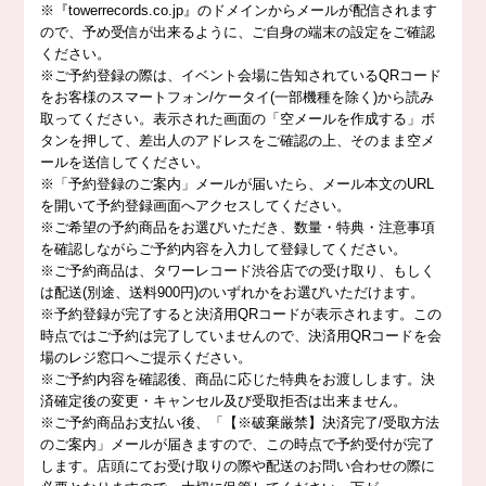
※『towerrecords.co.jp』のドメインからメールが配信されます
ので、予め受信が出来るように、ご自身の端末の設定をご確認
ください。
※ご予約登録の際は、イベント会場に告知されているQRコード
をお客様のスマートフォン/ケータイ(一部機種を除く)から読み
取ってください。表示された画面の「空メールを作成する」ボ
タンを押して、差出人のアドレスをご確認の上、そのまま空メ
ールを送信してください。
※「予約登録のご案内」メールが届いたら、メール本文のURL
を開いて予約登録画面へアクセスしてください。
※ご希望の予約商品をお選びいただき、数量・特典・注意事項
を確認しながらご予約内容を入力して登録してください。
※ご予約商品は、タワーレコード渋谷店での受け取り、もしく
は配送(別途、送料900円)のいずれかをお選びいただけます。
※予約登録が完了すると決済用QRコードが表示されます。この
時点ではご予約は完了していませんので、決済用QRコードを会
場のレジ窓口へご提示ください。
※ご予約内容を確認後、商品に応じた特典をお渡しします。決
済確定後の変更・キャンセル及び受取拒否は出来ません。
※ご予約商品お支払い後、「【※破棄厳禁】決済完了/受取方法
のご案内」メールが届きますので、この時点で予約受付が完了
します。店頭にてお受け取りの際や配送のお問い合わせの際に