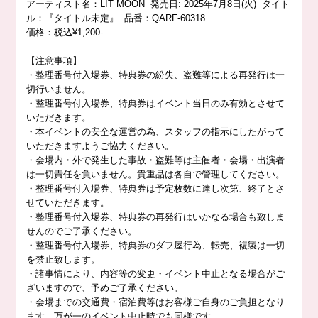
アーティスト名：LIT MOON 発売日: 2025年7月8日(火) タイト
ル：『タイトル未定』 品番：QARF-60318
価格：税込¥1,200-
【注意事項】
・整理番号付入場券、特典券の紛失、盗難等による再発行は一
切行いません。
・整理番号付入場券、特典券はイベント当日のみ有効とさせて
いただきます。
・本イベントの安全な運営の為、スタッフの指示にしたがって
いただきますようご協力ください。
・会場内・外で発生した事故・盗難等は主催者・会場・出演者
は一切責任を負いません。貴重品は各自で管理してください。
・整理番号付入場券、特典券は予定枚数に達し次第、終了とさ
せていただきます。
・整理番号付入場券、特典券の再発行はいかなる場合も致しま
せんのでご了承ください。
・整理番号付入場券、特典券のダフ屋行為、転売、複製は一切
を禁止致します。
・諸事情により、内容等の変更・イベント中止となる場合がご
ざいますので、予めご了承ください。
・会場までの交通費・宿泊費等はお客様ご自身のご負担となり
ます。万が一のイベント中止時でも同様です。