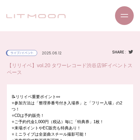
SHARE :
2025.06.12
ライブ/イベント
【リリイベ】vol.20 タワーレコード渋谷店9Fイベントス
ペース
📝リリイベ重要ポイント👀
⭐️参加方法は「整理券番号付き入場券」と「フリー入場」の2
つ！
⭐️CDは予約販売！
⭐️ご予約代金1,000円（税込）毎に「特典券」1枚！
⭐️来場ポイントやEC販売も特典あり！
⭐️ミニライブは全楽曲スチール撮影可能！