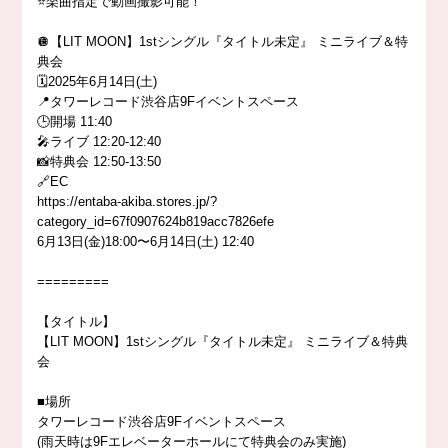
⭐️楽曲指定で動画撮影可能！
🪩【LIT MOON】1stシングル『タイトル未定』 ミニライブ＆特
典会
🗓️2025年6月14日(土)
📍タワーレコード渋谷店9Fイベントスペース
🕒開場 11:40
🎤ライブ 12:20-12:40
📸特典会 12:50-13:50
🔗EC
https://entaba-akiba.stores.jp/?
category_id=67f0907624b819acc7826efe
6月13日(金)18:00〜6月14日(土) 12:40
=========
【タイトル】
【LIT MOON】1stシングル『タイトル未定』 ミニライブ＆特典
会
■場所
タワーレコード渋谷店9Fイベントスペース
(雨天時は9Fエレベーターホールにて特典会のみ実施)