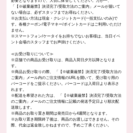
必要となりますので、大切に保管してください。万が一、
「【※破棄厳禁】決済完了/受取方法のご案内」メールが届いて
ない場合は、必ずスタッフまでお尋ねください。
※お支払い方法は現金・クレジットカード(一括支払いのみ)で
す。各種クーポン/電子マネー/ポイントカードはご利用いただけ
ません。
※スマートフォン/ケータイをお持ちでないお客様は、当日イベ
ント会場のスタッフまでお声掛けください。
≪お受け取りについて≫
※店舗での商品お受け取りは、商品入荷日夕方以降となりま
す。
※商品お受け取りの際、 「【※破棄厳禁】決済完了/受取方法の
ご案内」メール内のご注文情報のURLを開いて、受け取り用の
バーコードをご提示ください。バーコードは入荷日より表示さ
れます。
※配送を希望された方は、 「【※破棄厳禁】決済完了/受取方法
のご案内」メールのご注文情報に記載の発送予定日より順次配
送致します。
※商品のお取り置き期間は発売日から4週間となります。
※お取り置き期限終了後は、商品のお渡しはできません。その
際、代金は返金致しかねますので、予めご了承ください。