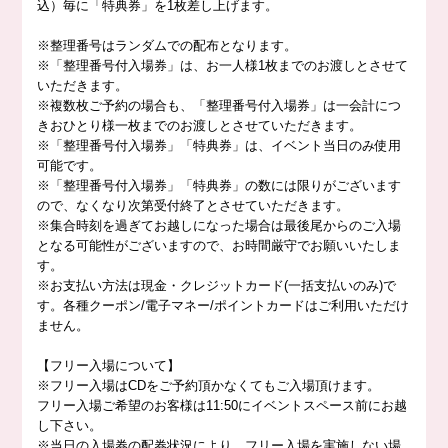
込）毎に「特典券」を1枚差し上げます。
※整理番号はランダムでの配布となります。
※「整理番号付入場券」は、お一人様1枚までのお渡しとさせて
いただきます。
※複数枚ご予約の場合も、「整理番号付入場券」は一会計につ
きおひとり様一枚までのお渡しとさせていただきます。
※「整理番号付入場券」「特典券」は、イベント当日のみ使用
可能です。
※「整理番号付入場券」「特典券」の数には限りがございます
ので、なくなり次第受付終了とさせていただきます。
※集合時刻を過ぎてお越しになった場合は最後尾からのご入場
となる可能性がございますので、お時間厳守でお願いいたしま
す。
※お支払い方法は現金・クレジットカード(一括支払いのみ)で
す。各種クーポン/電子マネー/ポイントカードはご利用いただけ
ません。
【フリー入場について】
※フリー入場はCDをご予約頂かなくてもご入場頂けます。
フリー入場ご希望のお客様は11:50にイベントスペース前にお越
し下さい。
※当日の入場券の配券状況により、フリー入場を実施しない場