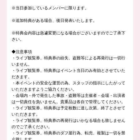
※
当日参加しているメンバーに限ります。
※
追加特典がある場合、後日発表いたします。
※
特典会内容は急遽変更になる場合がございますのでご了承下
さい。
◆
注意事項
・ライブ観覧券、特典券の紛失、盗難等による再発行は一切行
いません。
・ライブ観覧券、特典券はイベント当日のみ有効とさせていた
だきます。
・本イベントの安全な運営の為、スタッフの指示にしたがって
いただきますようご協力ください。
・会場内・外で発生した事故・盗難等は主催者・会場・出演者
は一切責任を負いません。貴重品は各自で管理してください。
・ライブ観覧券、特典券は予定枚数に達し次第、終了とさせて
いただきます。
・ライブ観覧券、特典券の再発行はいかなる場合も致しません
のでご了承ください。
・ライブ観覧券、特典券のダフ屋行為、転売、複製は一切を禁
止致します。