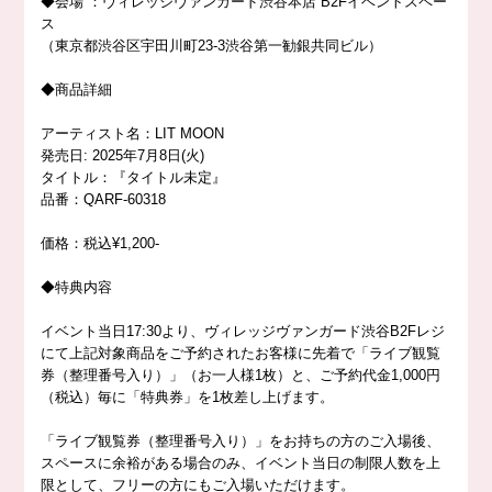
◆
会場
：ヴィレッジヴァンガード渋谷本店
B2F
イベントスペー
ス
（東京都渋谷区宇田川町
23-3
渋谷第一勧銀共同ビル）
◆
商品詳細
アーティスト名：
LIT MOON
発売日
: 2025
年
7
月
8
日
(
火
)
タイトル：『タイトル未定』
品番：
QARF-60318
価格：税込
¥1,200-
◆
特典内容
イベント当日
17:30
より、ヴィレッジヴァンガード渋谷
B2F
レジ
にて上記対象商品をご予約されたお客様に先着で「ライブ観覧
券（整理番号入り）」（お一人様
1
枚）と、ご予約代金
1,000
円
（税込）毎に「特典券」を
1
枚差し上げます。
「ライブ観覧券（整理番号入り）」をお持ちの方のご入場後、
スペースに余裕がある場合のみ、イベント当日の制限人数を上
限として、フリーの方にもご入場いただけます。