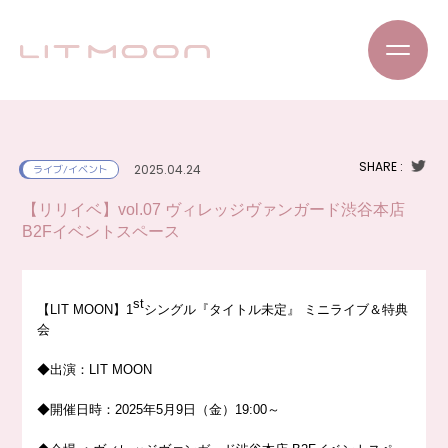
SHARE :
2025.04.24
ライブ/イベント
【リリイベ】vol.07 ヴィレッジヴァンガード渋谷本店
B2Fイベントスペース
st
【
LIT MOON
】
1
シングル『タイトル未定』 ミニライブ＆特典
会
◆
出演：
LIT MOON
◆
開催日時：
2025
年
5
月
9
日（金）
19:00
～