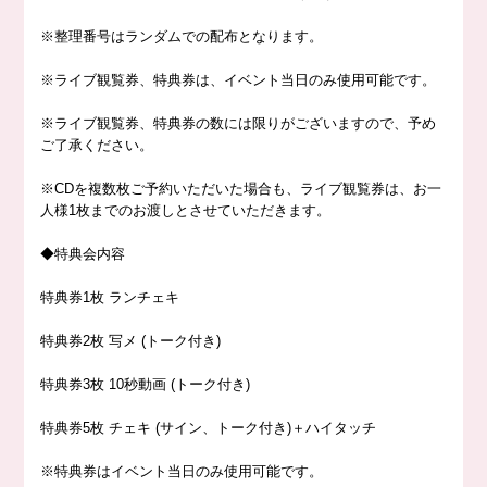
※
整理番号はランダムでの配布となります。
※
ライブ観覧券、特典券は、イベント当日のみ使用可能です。
※
ライブ観覧券、特典券の数には限りがございますので、予め
ご了承ください。
※CD
を複数枚ご予約いただいた場合も、ライブ観覧券は、お一
人様
1
枚までのお渡しとさせていただきます。
◆
特典会内容
特典券
1
枚 ランチェキ
特典券
2
枚 写メ
(
トーク付き
)
特典券
3
枚
10
秒動画
(
トーク付き
)
特典券
5
枚 チェキ
(
サイン、トーク付き
)
＋ハイタッチ
※
特典券はイベント当日のみ使用可能です。