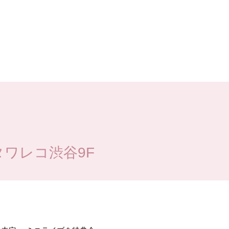
 タワレコ渋谷9F