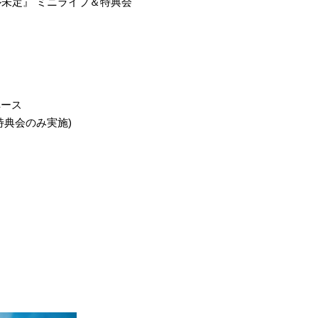
未定』 ミニライブ＆特典会
ペース
特典会のみ実施)