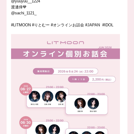
@yuuyuu__1224
渡邊倖💙
@sachi_1121_
#LITMOON #りとむー #オンラインお話会 #JAPAN #IDOL