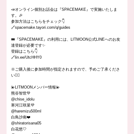
📣オンライン個別お話会は『SPACEMAKE』で実施いたしま
す。🎉
参加方法はこちらをチェック👇
🔗spacemake.tayori.com/q/guides
🎟『SPACEMAKE』の利用には、LITMOON公式LINEへのお友
達登録が必要です✨
登録はこちら👇
🔗lin.ee/UtcHHY0
※ご購入後に参加時間が指定されますので、予めご了承くださ
い🙇‍♀️
💫LITMOONメンバー情報💫
熊谷智世💚
@chise_idolu
寒河江咲菜💜
@haremizu500ml
白鳥沙南❤️
@shiratorisana05
白花悠🤍