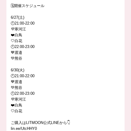
🗓開催スケジュール
6/27(土)
🕛21:00-22:00
💜寒河江
❤️白鳥
🤍白花
🕛22:00-23:00
💙渡邉
💚熊谷
6/30(火)
🕛21:00-22:00
💙渡邉
💚熊谷
🕛22:00-23:00
💜寒河江
❤️白鳥
🤍白花
ご購入はLITMOON公式LINEから👇
lin.ee/UtcHHY0