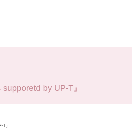
supporetd by UP-T』
UP-T』