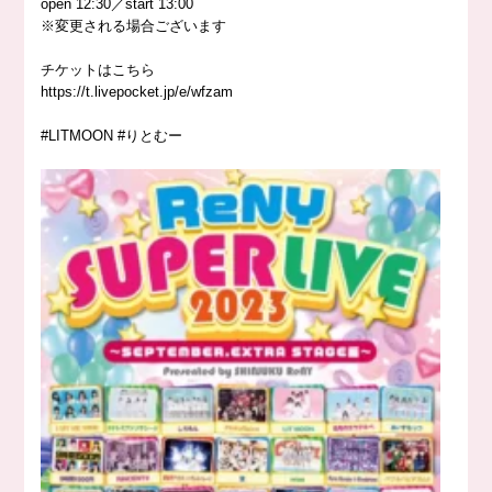
open 12:30／start 13:00
※変更される場合ございます
チケットはこちら
https://
t.livepocket.jp/e/wfzam
#LITMOON
#りとむー