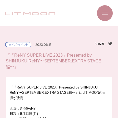
SHARE :
2023.06.13
ライブ/イベント
『「ReNY SUPER LIVE 2023」Presented by
SHINJUKU ReNY〜SEPTEMBER.EXTRA STAGE
編〜』
『「ReNY SUPER LIVE 2023」Presented by SHINJUKU
ReNY〜SEPTEMBER.EXTRA STAGE編〜』にLIT MOONの出
演が決定
!
会場：新宿ReNY
日程：9月11日(月)