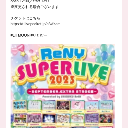
open 12:30／start 13:00
※変更される場合ございます
チケットはこちら
https://
t.livepocket.jp/e/wfzam
#LITMOON
#りとむー