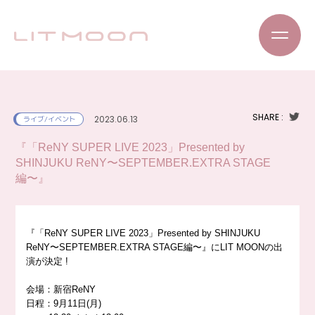
SHARE :
2023.06.13
ライブ/イベント
『「ReNY SUPER LIVE 2023」Presented by
SHINJUKU ReNY〜SEPTEMBER.EXTRA STAGE
編〜』
『「ReNY SUPER LIVE 2023」Presented by SHINJUKU
ReNY〜SEPTEMBER.EXTRA STAGE編〜』にLIT MOONの出
演が決定
!
会場：新宿ReNY
日程：9月11日(月)