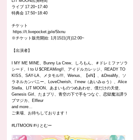
LIT MOON出演時間
ライブ
17:20
~17:40
特典会
17:50
~18:40
チケット
https://
t.livepocket.jp/e/5lxnu
※チケット販売開始: 1月15日(月)12:00~
【出演者】
I MY ME MINE、Bunny La Crew、しろもん、＃ドレミファソラ
シード、I to U $CREAMing!!、アイドルカレッジ、READY TO
KISS、SAY-LA、メタモル
!!!、
Wenus、【
eN
】、&DreaMy、ソ
ラネルカンパニー、LoveCherish、
I’mew
（あいみゅう）、Alice
Stella、LIT MOON、あまいものつめあわせ、僕だけの天使、
Genesis Girl、たまプリ、青空の下で手をつなぐ、恋獄魔法譚ラ
ブマジカ、Elfleur
and more…
ご来場、お待ちしております！
#LITMOON #りとむー