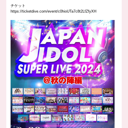
チケット
https://ticketdive.com/event/c0hioUTa7c8t2LfZfyXH