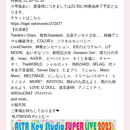
特典会 21:20~22:10
※早坂あい、渡邉倖につきましては21:50に特典会終了予定とな
ります。
チケットはこちら
https://
tiget.net/events/272477
【出演者】
Twinkle☆Stars、桜色Standard、点染テンセイ少女。、戦極アニ
マル極楽浄土、COLOR’z、ソラネルカンパニー、
LoveCherish、神風センセーション、8月のエウテルペ、LIT
MOON、あいすなっつ、創世記少女 -Genesis Girl-、僕だけの天
使、miao、AiVER.、ビーバイユー、キミと永遠に、チャー
ヂ！、TheWORLD、シャルロット、8WIZARD、8FLAG、代々
木女子音楽院、Seven Day’z、たまプリ、うじゅら、Merci
Merci、MELTЯAGE、にぃなンじゃ、ドリームパスポート、ヒ
トノユメ、MORE*、iNTOYOU、晴れのち恋もよう、雨のち病
みもよう、LOVE IZ DOLL、道玄坂69、アノニミティ、
ARIStoCRAT -ｱﾘｽﾄｸﾗｯﾄ-
and more…
※順不同
ご来場お待ちしております❤︎
#LITMOON
#りとむー