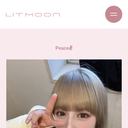
Peace✌️