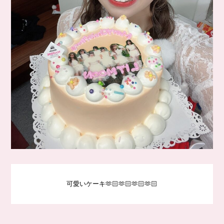
可愛いケーキ🫶🏻🫶🏻🫶🏻🫶🏻