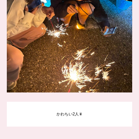
かわちい2人🎇