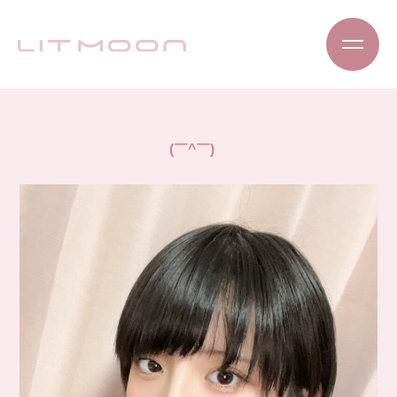
(￣^￣)ゞ