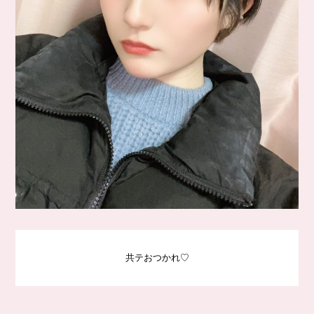
共テおつかれ♡