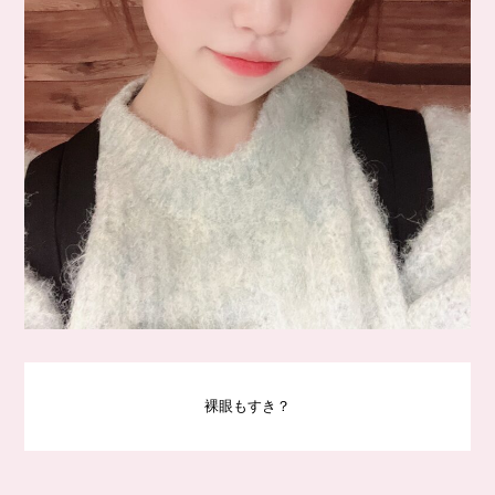
裸眼もすき？