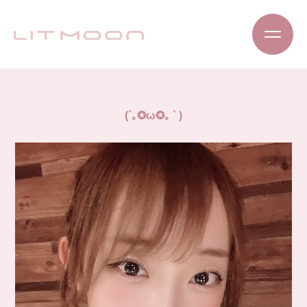
(´｡✪ω✪｡ ` )