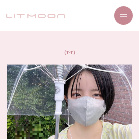
（т-т）