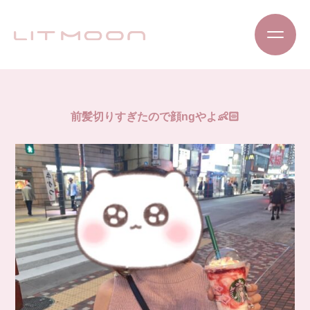
前髪切りすぎたので顔ngやよ👶🏻