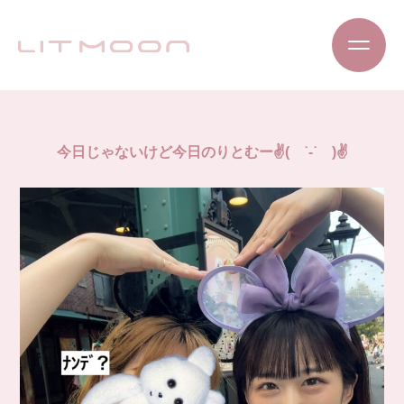
今日じゃないけど今日のりとむー✌( ˙-˙ )✌