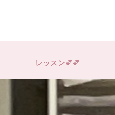
レッスン💕💕