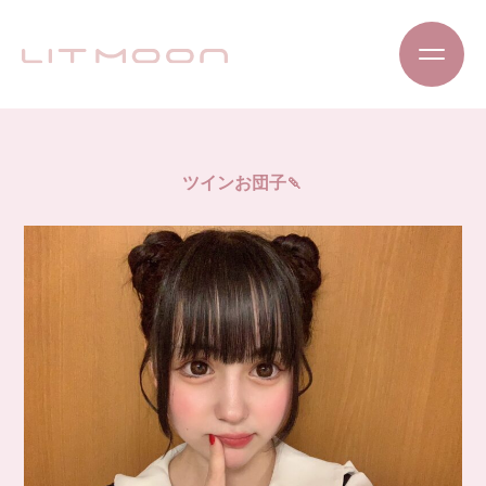
ツインお団子🍡