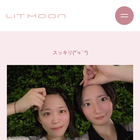
スッキリ(*´ч ` *)