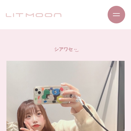
シアワセ‪ ·͜·