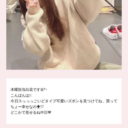
木曜担当白花です🌼*･
こんばんは❕❕
今日スっっっごいどタイプ可愛いズボンを見つけてね、買って
ちょー幸せなの🐥🤍
どこかで見せるね🫶🏻🤎