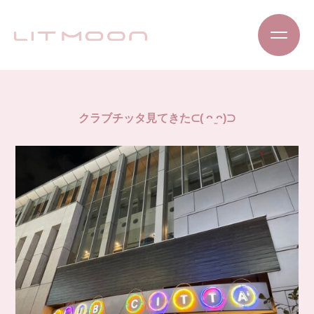
クラブチッタ見てきた⊂( ᴖ ̫ᴖ)⊃