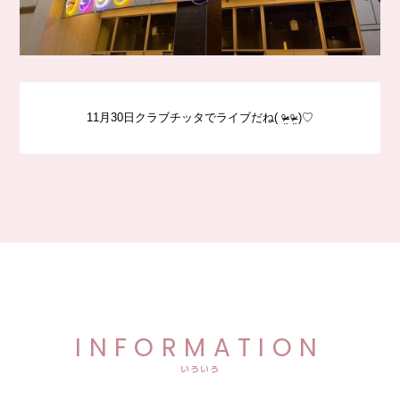
11月30日クラブチッタでライブだね( ᵒ̴̶̷̤◦ᵒ̴̶̷̤ )♡
INFORMATION
いろいろ