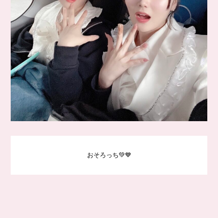
おそろっち💚💙