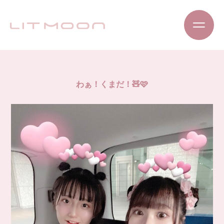
わぁ！くまだ！🧸🩷