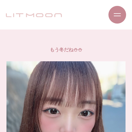
もう冬だね⛄️⛄️