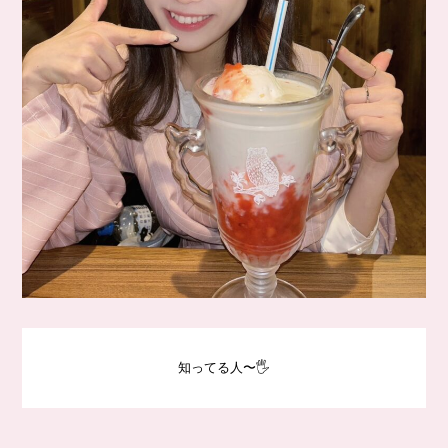
知ってる人〜🖐️