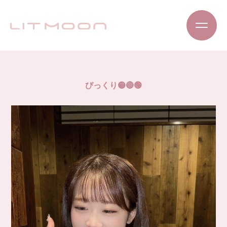
びっくり🟡🔴🟢