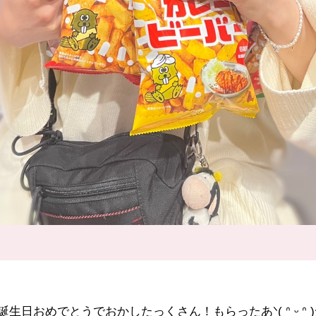
誕生日おめでとうでおかしたっくさん！もらったあᐠ( ᐢ ᵕ ᐢ )ᐟ