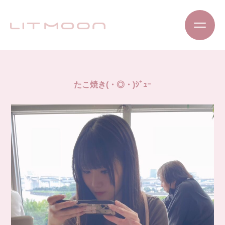
たこ焼き(・◎・)ｼﾞｭｰ