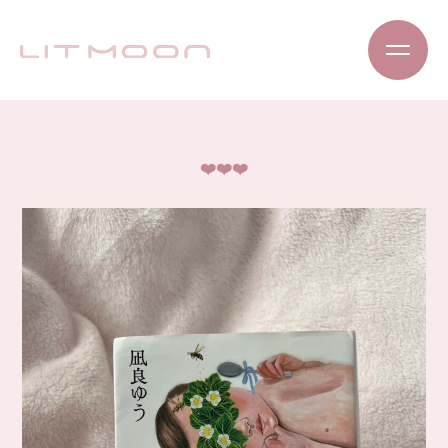
❤️❤️❤️