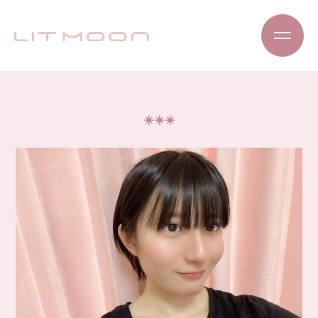
☀️☀️☀️