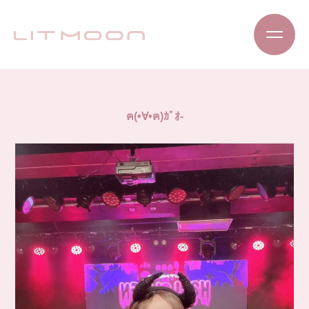
ฅ(•∀•ฅ)ｶﾞｵ-