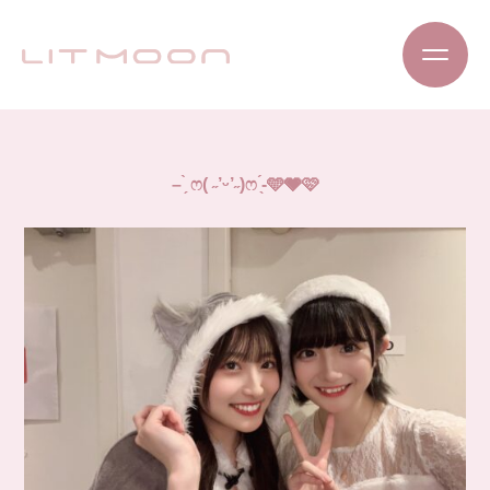
– ̗̀ ෆ( ˶’ᵕ’˶)ෆ ̖́-🩵🩶🩷