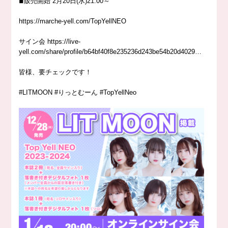
◾︎販売開始 2月20日(水)21:00～
https://
marche-yell.com/TopYellNEO
サイン会
https://
live-
yell.com/share/profile/
b64bf40f8e235236d243be54b20d4029
…
皆様、要チェックです！
#LITMOON #りっとむーん #TopYellNeo