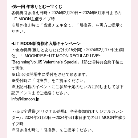
▪︎
第一回 年末りとむー宝くじ
各特典引き換え日時：2024年2月20日〜2024年6月末日までの
LIT MOON主催ライブ時
※引き換え時に「当選チェキ全て」「引換券」を両方ご提示く
ださい。
▪︎
LIT MOON新春指名入場キャンペーン
・全通特典(推しとあなただけの15分間)：2024年2月17日(土)開
催、「 MOONRISE~LIT MOON REGULAR LIVE~
“Beginning”vol.05 Valentine’s Special」1部公演特典会終了後に
て実施
※1部公演開場中に受付をさせて頂きます。
※受付時に「引換券」をご提示ください。
※上記日程のイベントにご参加予定のない方に関しましては下
記アドレスまでご連絡ください。
info@litmoon.jp
・ほぼ全通賞(オリジナル絵馬)、半分参加賞(オリジナルカレン
ダー)：2024年2月20日〜2024年6月末日までのLIT MOON主催ラ
イブ時
※引き換え時に「引換券」をご提示ください。