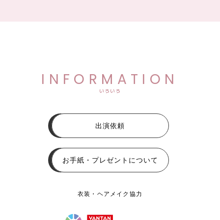
INFORMATION
いろいろ
出演依頼
お手紙・プレゼントについて
衣装・ヘアメイク協力