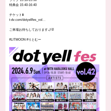
特典会 15:40-16:40
チケット⬇️
t-dv.com/dotyellfes_vol…
ご来場お待ちしております🌙🐰
#LITMOON #りとむー