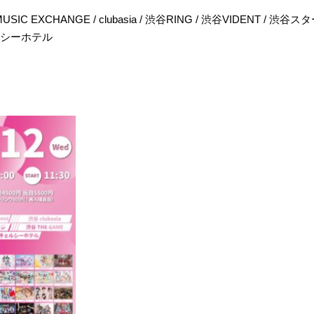
o MUSIC EXCHANGE / clubasia / 渋谷RING / 渋谷VIDENT / 渋
チェルシーホテル