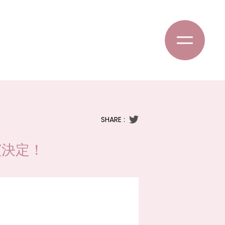
SHARE :
出演決定！