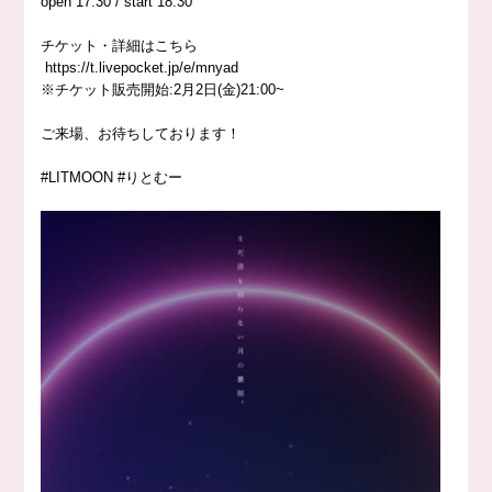
open
17:30
/ start
18:30
チケット・詳細はこちら
https://
t.livepocket.jp/e/mnyad
※チケット販売開始:2月2日(金)21:00~
ご来場、お待ちしております！
#LITMOON
#りとむー