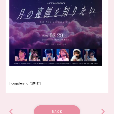
[foogallery id=”2941″]
BACK