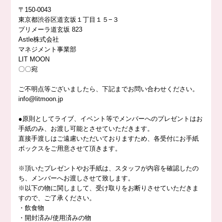
〒150-0043
東京都渋谷区道玄坂１丁目１５−３
プリメーラ道玄坂 823
Astle株式会社
マネジメント事業部
LIT MOON
〇〇宛
ご不明点等ございましたら、下記までお問い合わせください。
info@litmoon.jp
●原則としてライブ、イベント等でメンバーへのプレゼントはお
手紙のみ、お渡し可能とさせていただきます。
直接手渡しはご遠慮いただいておりますため、各受付にお手紙
ボックスをご用意させて頂きます。
※頂いたプレゼントやお手紙は、スタッフが内容を確認したの
ち、メンバーへお渡しさせて致します。
※以下の物に関しまして、受け取りをお断りさせていただきま
すので、ご了承ください。
・飲食物
・開封済み/使用済みの物